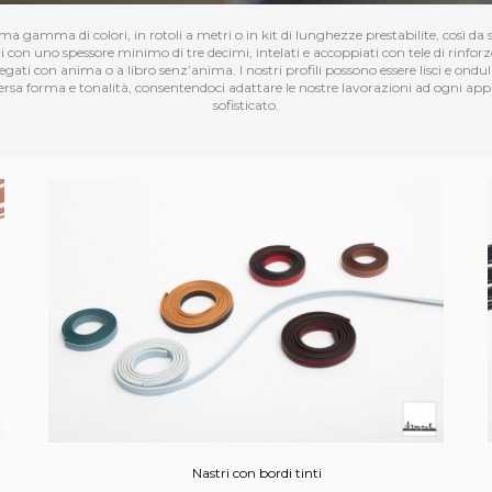
ima gamma di colori, in rotoli a metri o in kit di lunghezze prestabilite, così da so
ri con uno spessore minimo di tre decimi, intelati e accoppiati con tele di rinforz
piegati con anima o a libro senz’anima. I nostri profili possono essere lisci e ondu
 diversa forma e tonalità, consentendoci adattare le nostre lavorazioni ad ogni a
sofisticato.
Nastri con bordi tinti