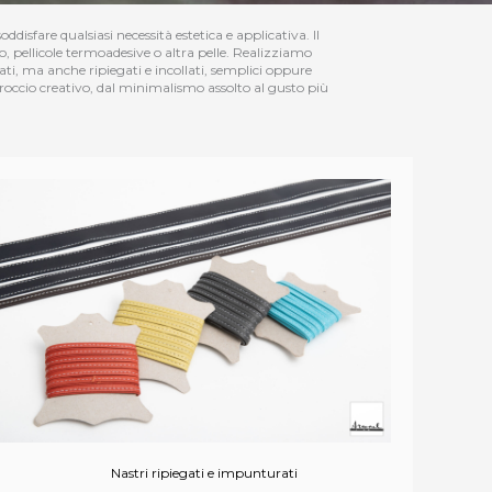
ddisfare qualsiasi necessità estetica e applicativa. Il
o, pellicole termoadesive o altra pelle. Realizziamo
lati, ma anche ripiegati e incollati, semplici oppure
pproccio creativo, dal minimalismo assolto al gusto più
Nastri ripiegati e impunturati