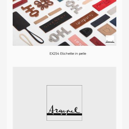
EX254 Etichette in pelle