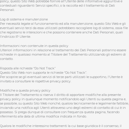
policy, questo Sito Web potrebbe fornire all'Utente delle informative aggiuntive e
contestuali riguardanti Servizi specifici, o la raccolta ed il trattamento di Dati
Personali.
Log di sistema e manutenzione
Per necessità legate al funzionamento ed alla manutenzione, questo Sito Web e gli
eventuali servizi terzi da essa utilizzati potrebbero raccogliere log di sistema, ossia file
che registrano le interazioni e che possono contenere anche Dati Personali, quali
l’indirizzo IP Utente.
Informazioni non contenute in questa policy
Ulteriori informazioni in relazione al trattamento dei Dati Personali potranno essere
richieste in qualsiasi momento al Titolare del Trattamento utilizzando gli estremi di
contatto.
Risposta alle richieste “Do Not Track”
Questo Sito Web non supporta le richieste “Do Not Track”.
Per scoprire se gli eventuali servizi di terze parti utilizzati le supportino, l'Utente è
invitato a consultare le rispettive privacy policy.
Modifiche a questa privacy policy
Il Titolare del Trattamento si riserva il diritto di apportare modifiche alla presente
privacy policy in qualunque momento notificandolo agli Utenti su questa pagina e,
se possibile, su questo Sito Web nonché, qualora tecnicamente e legalmente fattibile,
inviando una notifica agli Utenti attraverso uno degli estremi di contatto di cui è in
possesso. Si prega dunque di consultare con frequenza questa pagina, facendo
riferimento alla data di ultima modifica indicata in fondo.
Qualora le modifiche interessino trattamenti la cui base giuridica è il consenso, il