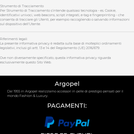
Strumento di Tracciamento
Per Strumento di Tracciamento s’intende qualsiasi tecnologia - es. Cookie,
identificativi univoci, web beacons, script integrati, e-tag e fingerprinting - che
consenta di tracciare gli Utenti, per esempio raccogliendo o salvando informazioni
sul dispositivo dell’Utente.
Riferimenti legali
La presente informativa privacy è redatta sulla base di molteplici ordinamenti
legislativi, inclusi gli artt. 13 e 14 del Regolamento (UE) 2016/679.
Ove non diversamente specificato, questa informativa privacy riguarda
esclusivamente questo Sito Web.
Argopel
Dal 1955 in Argopel realizziamo accessori in pelle di prestigio pensati per il
mondo Fashion & Luxury.
PAGAMENTI: