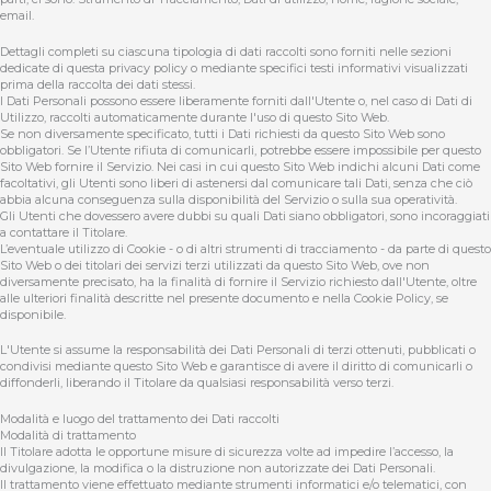
email.
Dettagli completi su ciascuna tipologia di dati raccolti sono forniti nelle sezioni
dedicate di questa privacy policy o mediante specifici testi informativi visualizzati
prima della raccolta dei dati stessi.
I Dati Personali possono essere liberamente forniti dall'Utente o, nel caso di Dati di
Utilizzo, raccolti automaticamente durante l'uso di questo Sito Web.
Se non diversamente specificato, tutti i Dati richiesti da questo Sito Web sono
obbligatori. Se l’Utente rifiuta di comunicarli, potrebbe essere impossibile per questo
Sito Web fornire il Servizio. Nei casi in cui questo Sito Web indichi alcuni Dati come
facoltativi, gli Utenti sono liberi di astenersi dal comunicare tali Dati, senza che ciò
abbia alcuna conseguenza sulla disponibilità del Servizio o sulla sua operatività.
Gli Utenti che dovessero avere dubbi su quali Dati siano obbligatori, sono incoraggiati
a contattare il Titolare.
L’eventuale utilizzo di Cookie - o di altri strumenti di tracciamento - da parte di questo
Sito Web o dei titolari dei servizi terzi utilizzati da questo Sito Web, ove non
diversamente precisato, ha la finalità di fornire il Servizio richiesto dall'Utente, oltre
alle ulteriori finalità descritte nel presente documento e nella Cookie Policy, se
disponibile.
L'Utente si assume la responsabilità dei Dati Personali di terzi ottenuti, pubblicati o
condivisi mediante questo Sito Web e garantisce di avere il diritto di comunicarli o
diffonderli, liberando il Titolare da qualsiasi responsabilità verso terzi.
Modalità e luogo del trattamento dei Dati raccolti
Modalità di trattamento
Il Titolare adotta le opportune misure di sicurezza volte ad impedire l’accesso, la
divulgazione, la modifica o la distruzione non autorizzate dei Dati Personali.
Il trattamento viene effettuato mediante strumenti informatici e/o telematici, con