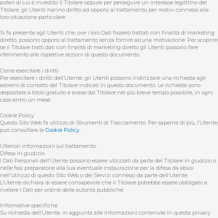
poteri di cui è investito il Titolare oppure per perseguire un interesse legittimo del
Titolare, gli Utenti hanno diritto ad opporsi al trattamento per motivi connessi alla
loro situazione particolare.
Si fa presente agli Utenti che, ove i loro Dati fossero trattati con finalità di marketing
diretto, possono opporsi al trattamento senza fornire alcuna motivazione. Per scoprire
se il Titolare tratti dati con finalità di marketing diretto gli Utenti possono fare
riferimento alle rispettive sezioni di questo documento.
Come esercitare i diritti
Per esercitare i diritti dell’Utente, gli Utenti possono indirizzare una richiesta agli
estremi di contatto del Titolare indicati in questo documento. Le richieste sono
depositate a titolo gratuito e evase dal Titolare nel più breve tempo possibile, in ogni
caso entro un mese.
Cookie Policy
Questo Sito Web fa utilizzo di Strumenti di Tracciamento. Per saperne di più, l’Utente
può consultare la
Cookie Policy
.
Ulteriori informazioni sul trattamento
Difesa in giudizio
I Dati Personali dell’Utente possono essere utilizzati da parte del Titolare in giudizio o
nelle fasi preparatorie alla sua eventuale instaurazione per la difesa da abusi
nell'utilizzo di questo Sito Web o dei Servizi connessi da parte dell’Utente.
L’Utente dichiara di essere consapevole che il Titolare potrebbe essere obbligato a
rivelare i Dati per ordine delle autorità pubbliche.
Informative specifiche
Su richiesta dell’Utente, in aggiunta alle informazioni contenute in questa privacy