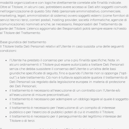
modalità organizzative e con logiche strettamente correlate alle finalità indicate.
Oltre al Titolare, in alcuni casi, potrebbero avere accesso ai Dati altri soggetti coinvolti
nell’organizzazione di questo Sito Web (personale amministrativo, commerciale,
marketing, legali, amministratori di sistema) ovvero soggetti esterni (come fornitori di
servizi tecnici terzi, corrieri postali, hosting provider, società informatiche, agenzie di
comunicazione) nominati anche, se necessario, Responsabili del Trattamento da
parte del Titolare. L’elenco aggiornato dei Responsabili potrà sempre essere richiesto
al Titolare del Trattamento.
Base giuridica del trattamento
Il Titolare tratta Dati Personali relativi all’Utente in caso sussista una delle seguenti
condizioni:
l’Utente ha prestato il consenso per una o più finalità specifiche; Nota: in
alcuni ordinamenti il Titolare può essere autorizzato a trattare Dati Personali
senza che debba sussistere il consenso dell’Utente o un’altra delle basi
giuridiche specificate di seguito, fino a quando l’Utente non si opponga (“opt-
out”) a tale trattamento. Ciò non è tuttavia applicabile qualora il trattamento di
Dati Personali sia regolato dalla legislazione europea in materia di protezione
dei Dati Personali;
il trattamento è necessario all'esecuzione di un contratto con l’Utente e/o
all'esecuzione di misure precontrattuali;
il trattamento è necessario per adempiere un obbligo legale al quale è soggetto
il Titolare;
il trattamento è necessario per l'esecuzione di un compito di interesse
pubblico o per l'esercizio di pubblici poteri di cui è investito il Titolare;
il trattamento è necessario per il perseguimento del legittimo interesse del
Titolare o di terzi.