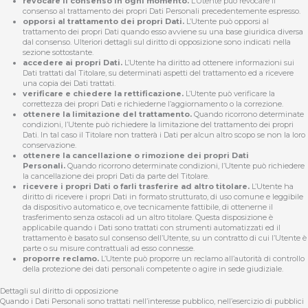
revocare il consenso in ogni momento.
L’Utente può revocare il
consenso al trattamento dei propri Dati Personali precedentemente espresso.
opporsi al trattamento dei propri Dati.
L’Utente può opporsi al
trattamento dei propri Dati quando esso avviene su una base giuridica diversa
dal consenso. Ulteriori dettagli sul diritto di opposizione sono indicati nella
sezione sottostante.
accedere ai propri Dati.
L’Utente ha diritto ad ottenere informazioni sui
Dati trattati dal Titolare, su determinati aspetti del trattamento ed a ricevere
una copia dei Dati trattati.
verificare e chiedere la rettificazione.
L’Utente può verificare la
correttezza dei propri Dati e richiederne l’aggiornamento o la correzione.
ottenere la limitazione del trattamento.
Quando ricorrono determinate
condizioni, l’Utente può richiedere la limitazione del trattamento dei propri
Dati. In tal caso il Titolare non tratterà i Dati per alcun altro scopo se non la loro
conservazione.
ottenere la cancellazione o rimozione dei propri Dati
Personali.
Quando ricorrono determinate condizioni, l’Utente può richiedere
la cancellazione dei propri Dati da parte del Titolare.
ricevere i propri Dati o farli trasferire ad altro titolare.
L’Utente ha
diritto di ricevere i propri Dati in formato strutturato, di uso comune e leggibile
da dispositivo automatico e, ove tecnicamente fattibile, di ottenerne il
trasferimento senza ostacoli ad un altro titolare. Questa disposizione è
applicabile quando i Dati sono trattati con strumenti automatizzati ed il
trattamento è basato sul consenso dell’Utente, su un contratto di cui l’Utente è
parte o su misure contrattuali ad esso connesse.
proporre reclamo.
L’Utente può proporre un reclamo all’autorità di controllo
della protezione dei dati personali competente o agire in sede giudiziale.
Dettagli sul diritto di opposizione
Quando i Dati Personali sono trattati nell’interesse pubblico, nell’esercizio di pubblici