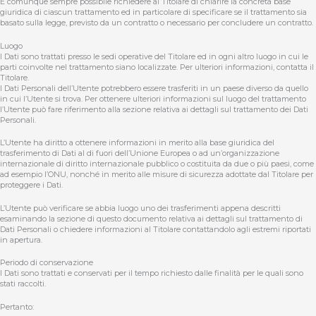
È comunque sempre possibile richiedere al Titolare di chiarire la concreta base
giuridica di ciascun trattamento ed in particolare di specificare se il trattamento sia
basato sulla legge, previsto da un contratto o necessario per concludere un contratto.
Luogo
I Dati sono trattati presso le sedi operative del Titolare ed in ogni altro luogo in cui le
parti coinvolte nel trattamento siano localizzate. Per ulteriori informazioni, contatta il
Titolare.
I Dati Personali dell’Utente potrebbero essere trasferiti in un paese diverso da quello
in cui l’Utente si trova. Per ottenere ulteriori informazioni sul luogo del trattamento
l’Utente può fare riferimento alla sezione relativa ai dettagli sul trattamento dei Dati
Personali.
L’Utente ha diritto a ottenere informazioni in merito alla base giuridica del
trasferimento di Dati al di fuori dell’Unione Europea o ad un’organizzazione
internazionale di diritto internazionale pubblico o costituita da due o più paesi, come
ad esempio l’ONU, nonché in merito alle misure di sicurezza adottate dal Titolare per
proteggere i Dati.
L’Utente può verificare se abbia luogo uno dei trasferimenti appena descritti
esaminando la sezione di questo documento relativa ai dettagli sul trattamento di
Dati Personali o chiedere informazioni al Titolare contattandolo agli estremi riportati
in apertura.
Periodo di conservazione
I Dati sono trattati e conservati per il tempo richiesto dalle finalità per le quali sono
stati raccolti.
Pertanto: