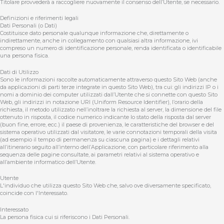
Titolare provvederà a raccogliere nuovamente il consenso dell’Utente, se necessario.
Definizioni e riferimenti legali
Dati Personali (o Dati)
Costituisce dato personale qualunque informazione che, direttamente o
indirettamente, anche in collegamento con qualsiasi altra informazione, ivi
compreso un numero di identificazione personale, renda identificata o identificabile
una persona fisica.
Dati di Utilizzo
Sono le informazioni raccolte automaticamente attraverso questo Sito Web (anche
da applicazioni di parti terze integrate in questo Sito Web), tra cui: gli indirizzi IP o i
nomi a dominio dei computer utilizzati dall’Utente che si connette con questo Sito
Web, gli indirizzi in notazione URI (Uniform Resource Identifier), l’orario della
richiesta, il metodo utilizzato nell’inoltrare la richiesta al server, la dimensione del file
ottenuto in risposta, il codice numerico indicante lo stato della risposta dal server
(buon fine, errore, ecc.) il paese di provenienza, le caratteristiche del browser e del
sistema operativo utilizzati dal visitatore, le varie connotazioni temporali della visita
(ad esempio il tempo di permanenza su ciascuna pagina) e i dettagli relativi
all’itinerario seguito all’interno dell’Applicazione, con particolare riferimento alla
sequenza delle pagine consultate, ai parametri relativi al sistema operativo e
all’ambiente informatico dell’Utente.
Utente
L'individuo che utilizza questo Sito Web che, salvo ove diversamente specificato,
coincide con l'Interessato.
Interessato
La persona fisica cui si riferiscono i Dati Personali.