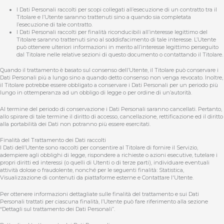
I Dati Personali raccolti per scopi collegati all’esecuzione di un contratto tra il
Titolare e l’Utente saranno trattenuti sino a quando sia completata
l’esecuzione di tale contratto.
I Dati Personali raccolti per finalità riconducibili all’interesse legittimo del
Titolare saranno trattenuti sino al soddisfacimento di tale interesse. L’Utente
può ottenere ulteriori informazioni in merito all’interesse legittimo perseguito
dal Titolare nelle relative sezioni di questo documento o contattando il Titolare.
Quando il trattamento è basato sul consenso dell’Utente, il Titolare può conservare i
Dati Personali più a lungo sino a quando detto consenso non venga revocato. Inoltre,
il Titolare potrebbe essere obbligato a conservare i Dati Personali per un periodo più
lungo in ottemperanza ad un obbligo di legge o per ordine di un’autorità.
Al termine del periodo di conservazione i Dati Personali saranno cancellati. Pertanto,
allo spirare di tale termine il diritto di accesso, cancellazione, rettificazione ed il diritto
alla portabilità dei Dati non potranno più essere esercitati.
Finalità del Trattamento dei Dati raccolti
I Dati dell’Utente sono raccolti per consentire al Titolare di fornire il Servizio,
adempiere agli obblighi di legge, rispondere a richieste o azioni esecutive, tutelare i
propri diritti ed interessi (o quelli di Utenti o di terze parti), individuare eventuali
attività dolose o fraudolente, nonché per le seguenti finalità: Statistica,
Visualizzazione di contenuti da piattaforme esterne e Contattare l'Utente.
Per ottenere informazioni dettagliate sulle finalità del trattamento e sui Dati
Personali trattati per ciascuna finalità, l’Utente può fare riferimento alla sezione
“Dettagli sul trattamento dei Dati Personali”.